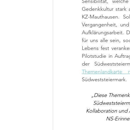
Sensibilität, welch
Gedenkkultur stark 
KZ-Mauthausen. So
Vergangenheit, und
Aufklärungsarbeit. 
für uns alle sein, s
Lebens fest veranke
Pilotstudie in Auft
Themenlandkarte 
Südweststeiermark.
„Diese Themenkar
Südweststeierma
Kollaboration und 
NS-Erinner