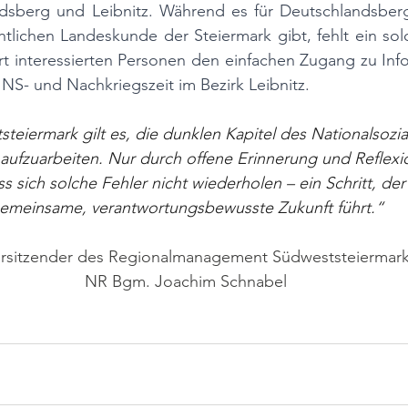
dsberg und Leibnitz. Während es für Deutschlandsberg
lichen Landeskunde der Steiermark gibt, fehlt ein solch
rt interessierten Personen den einfachen Zugang zu Inf
 NS- und Nachkriegszeit im Bezirk Leibnitz.
teiermark gilt es, die dunklen Kapitel des Nationalsozia
ufzuarbeiten. Nur durch offene Erinnerung und Reflexi
ss sich solche Fehler nicht wiederholen – ein Schritt, der
emeinsame, verantwortungsbewusste Zukunft führt.“
rsitzender des Regionalmanagement Südweststeiermark
NR Bgm. Joachim Schnabel