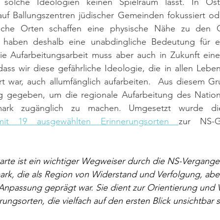
e solche Ideologien keinen Spielraum lässt. In Öste
auf Ballungszentren jüdischer Gemeinden fokussiert ode
lche Orten schaffen eine physische Nähe zu den Gr
 haben deshalb eine unabdingliche Bedeutung für ei
Die Aufarbeitungsarbeit muss aber auch in Zukunft eine
odass wir diese gefährliche Ideologie, die in allen Lebe
rt war, auch allumfänglich aufarbeiten.  Aus diesem Gr
rag gegeben, um die regionale Aufarbeitung des Nationa
mit 19 ausgewählten Erinnerungsorten 
zur NS-G
te ist ein wichtiger Wegweiser durch die NS-Vergangen
rk, die als Region von Widerstand und Verfolgung, abe
Anpassung geprägt war. Sie dient zur Orientierung und 
ungsorten, die vielfach auf den ersten Blick unsichtbar s