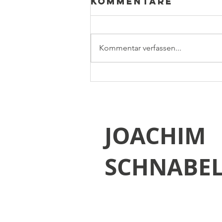
Kommentare
Kommentar verfassen...
Ein
historisches
Juli-Plenum
JOACHIM
SCHNABE