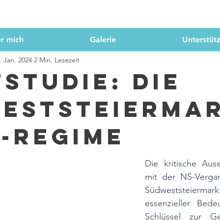
r mich
Galerie
Unterstüt
. Jan. 2024
2 Min. Lesezeit
tstudie: die
eststeierma
S-Regime
Die kritische Ause
mit der NS-Vergan
Südweststeierm
essenzieller Bede
Schlüssel zur Ges