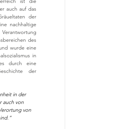
rreich ist die 
r auch auf das 
äueltaten der 
ne nachhaltige 
 Verantwortung 
nsbereichen des 
und wurde eine 
lsozialismus in 
der Südweststeiermark zugänglich zu machen. Umgesetzt wurde dies durch eine 
eschichte der 
heit in der 
r auch von 
Verortung von 
ind.“ 