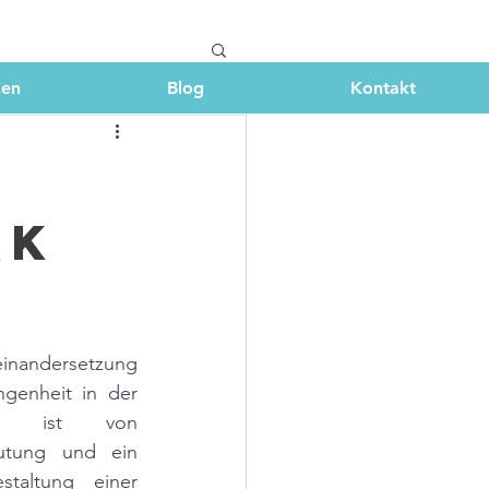
zen
Blog
Kontakt
rk
inandersetzung 
genheit in der 
ark ist von 
utung und ein 
taltung einer 