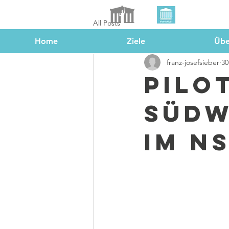
All Posts
Home
Ziele
Übe
franz-josefsieber
30
Pilo
Südw
im N