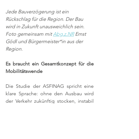
Jede Bauverzögerung ist ein 
Rückschlag für die Region. Der Bau 
wird in Zukunft unausweichlich sein. 
Foto gemeinsam mit 
Abg.z.NR
 Ernst 
Gödl und Bürgermeister*in aus der 
Region.
Es braucht ein Gesamtkonzept für die 
Mobilitätswende
Die Studie der ASFINAG spricht eine 
klare Sprache: ohne den Ausbau wird 
der Verkehr zukünftig stocken, instabil 
und gefährlich sein. Ohne 
Kapazitätserweiterungen auf der 
Schiene und auf der Straße wird es 
nicht funktionieren. Es braucht deshalb 
eine Gesamtstrategie, die die 