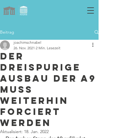
Beitrag
joachimschnabel
26. Nov. 2021
2 Min. Lesezeit
Der
dreispurige
Ausbau der A9
muss
weiterhin
forciert
werden
Aktualisiert:
18. Jan. 2022