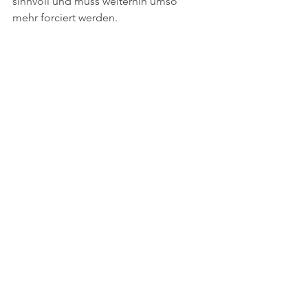
sinnvoll und muss weiterhin umso 
mehr forciert werden. 
Gemeinsam mit den 
Bürgermeisterkolleg*innen machen wir 
uns Bild vor Ort. Uns ist allen klar, dass 
der dreispurige Ausbau der A9 für die 
Region notwendig ist. 