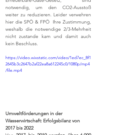
Erneuerbare-Gase-Gesetz, sind 
notwendig, um den CO2-Ausstoß 
weiter zu reduzieren. Leider verwehren 
hier die SPÖ & FPÖ  Ihre Zustimmung, 
weshalb die notwendige 2/3-Mehrheit 
nicht zustande kam und damit auch 
kein Beschluss. 
https://video.wixstatic.com/video/1ed7ec_8f1
2645b3c2647b2af22ea8a612245c0/1080p/mp4
/file.mp4
Umweltförderungen in der 
Wasserwirtschaft: Erfolgsbilanz von 
2017 bis 2022