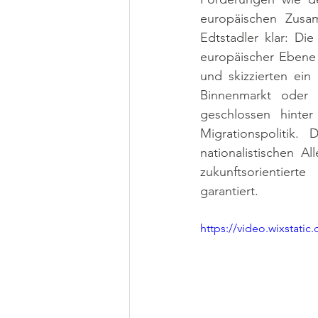
europäischen Zusamm
Edtstadler klar: D
europäischer Ebene g
und skizzierten ein
Binnenmarkt oder di
geschlossen hinte
Migrationspolitik
nationalistischen A
zukunftsorientiert
garantiert.
https://video.wixstat