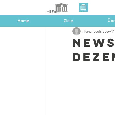
All Posts
Home
Ziele
Übe
franz-josefsieber
11
News
Deze