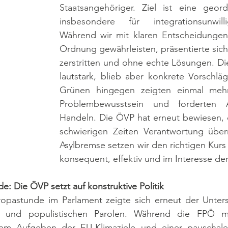
Staatsangehöriger. Ziel ist eine geord
insbesondere für integrationsunwill
Während wir mit klaren Entscheidungen 
Ordnung gewährleisten, präsentierte sich
zerstritten und ohne echte Lösungen. Die 
lautstark, blieb aber konkrete Vorschläg
Grünen hingegen zeigten einmal mehr 
Problembewusstsein und forderten A
Handeln. Die ÖVP hat erneut bewiesen, d
schwierigen Zeiten Verantwortung über
Asylbremse setzen wir den richtigen Kurs f
konsequent, effektiv und im Interesse de
e: Die ÖVP setzt auf konstruktive Politik
ropastunde im Parlament zeigte sich erneut der Unters
tik und populistischen Parolen. Während die FPÖ mi
m Aufgeben der EU-Klimaziele und einer pauschalen 