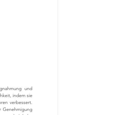
agnahmung und 
keit, indem sie 
en verbessert. 
er Genehmigung 