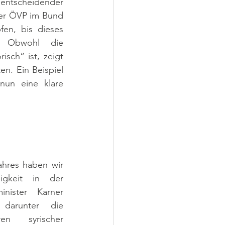
ntscheidender 
er ÖVP im Bund 
en, bis dieses 
. Obwohl die 
sch“ ist, zeigt 
n. Ein Beispiel 
nun eine klare 
ahres haben wir 
igkeit in der 
inister Karner 
darunter die 
en syrischer 