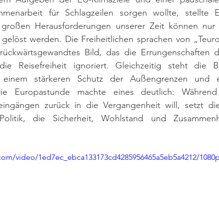
enarbeit für Schlagzeilen sorgen wollte, stellte Eu
ie großen Herausforderungen unserer Zeit können nur
elöst werden. Die Freiheitlichen sprachen von „Teuro s
 rückwärtsgewandtes Bild, das die Errungenschaften 
e Reisefreiheit ignoriert. Gleichzeitig steht die B
r einem stärkeren Schutz der Außengrenzen und ein
. Die Europastunde machte eines deutlich: Währen
lleingängen zurück in die Vergangenheit will, setzt di
e Politik, die Sicherheit, Wohlstand und Zusammenh
ic.com/video/1ed7ec_ebca133173cd4285956465a5eb5a4212/1080