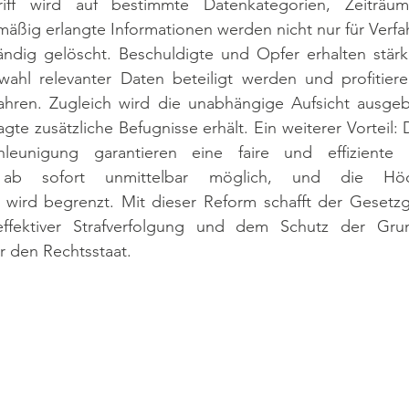
riff wird auf bestimmte Datenkategorien, Zeiträum
äßig erlangte Informationen werden nicht nur für Verfa
ändig gelöscht. Beschuldigte und Opfer erhalten stärke
hl relevanter Daten beteiligt werden und profitiere
ahren. Zugleich wird die unabhängige Aufsicht ausgeb
gte zusätzliche Befugnisse erhält. Ein weiterer Vorteil
hleunigung garantieren eine faire und effiziente St
t ab sofort unmittelbar möglich, und die Höc
n wird begrenzt. Mit dieser Reform schafft der Gesetzg
ffektiver Strafverfolgung und dem Schutz der Grun
r den Rechtsstaat.