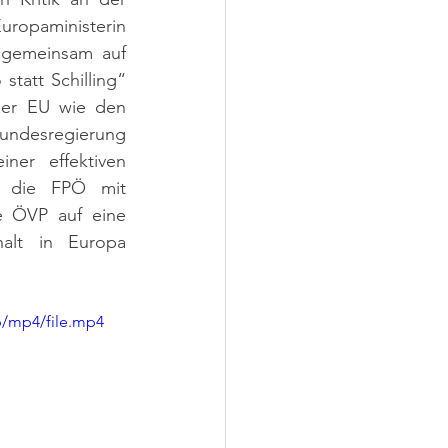
ropaministerin 
 gemeinsam auf 
tatt Schilling“ 
der EU wie den 
undesregierung 
er effektiven 
d die FPÖ mit 
e ÖVP auf eine 
alt in Europa 
p/mp4/file.mp4