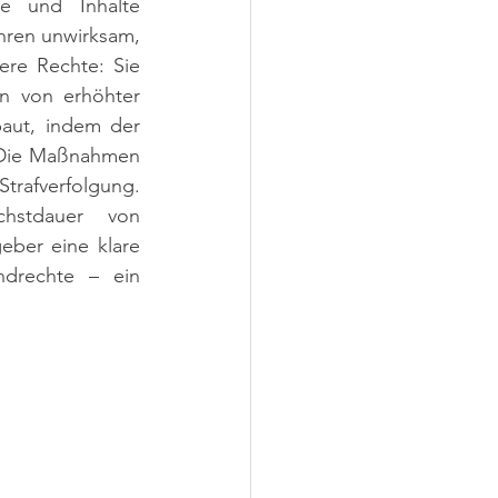
e und Inhalte 
hren unwirksam, 
re Rechte: Sie 
n von erhöhter 
aut, indem der 
: Die Maßnahmen 
rafverfolgung. 
hstdauer von 
eber eine klare 
drechte – ein 