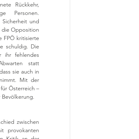
nete Rückkehr, 
ige Personen. 
Sicherheit und 
 die Opposition 
FPÖ kritisierte 
e schuldig. Die 
ihr fehlendes 
bwarten statt 
ass sie auch in 
nimmt. Mit der 
ür Österreich – 
r Bevölkerung.
chied zwischen 
t provokanten 
Kritik an der 