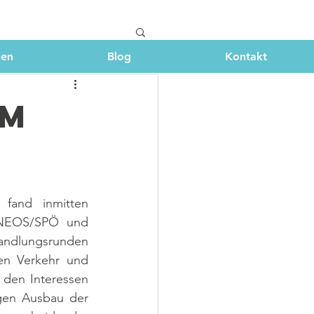
zen
Blog
Kontakt
um
fand inmitten 
 NEOS/SPÖ und 
handlungsrunden 
n Verkehr und 
 den Interessen 
gen Ausbau der 