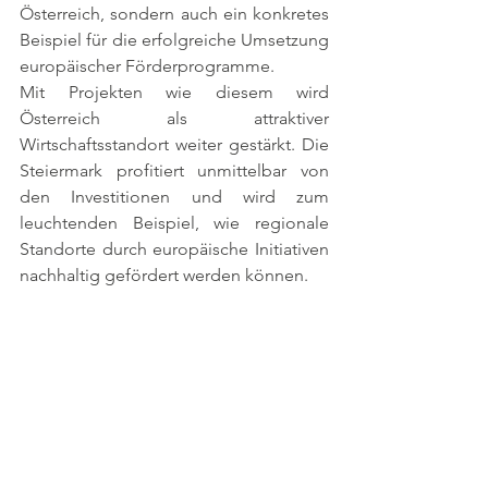
Österreich, sondern auch ein konkretes 
Beispiel für die erfolgreiche Umsetzung 
europäischer Förderprogramme.
Mit Projekten wie diesem wird 
Österreich als attraktiver 
Wirtschaftsstandort weiter gestärkt. Die 
Steiermark profitiert unmittelbar von 
den Investitionen und wird zum 
leuchtenden Beispiel, wie regionale 
Standorte durch europäische Initiativen 
nachhaltig gefördert werden können.
Die Aufgaben, die vor uns liegen, sind 
anspruchsvoll, doch mit 
Entschlossenheit, Zusammenarbeit und 
dem festen Glauben an die Stärken 
von unserem Land werden wir sie 
erfolgreich meistern. Als Volkspartei 
setzen wir uns weiterhin mit voller Kraft 