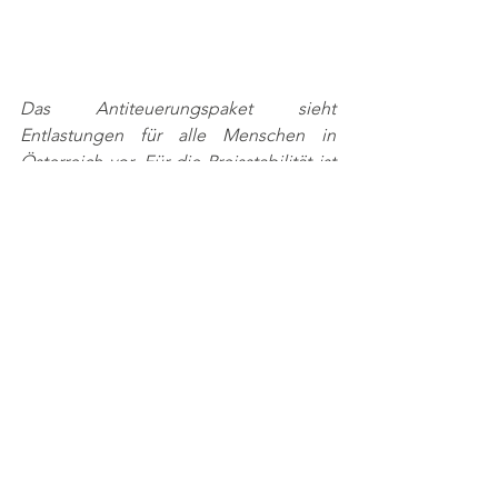
Das Antiteuerungspaket sieht 
Entlastungen für alle Menschen in 
Österreich vor. Für die Preisstabilität ist 
auch die Europäische Zentralbank in 
Verantwortung. Die Politik kann nicht 
alle Teuerungen auf Dauer ausgleichen. 
Umsetzung der großen Pflegereform: 
Mehr als 1 Mrd. Euro sind für die Pflege 
in den kommenden Jahren zusätzlich 
vorgesehen. Weitere Infos findest du 
hier: 
Die große Pflegereform (joachim-
schnabel.at)